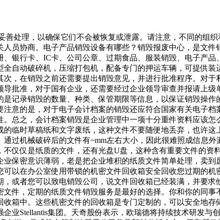
要妥善处理，以确保它们不会被恢复或泄露。请注意，不同的组
关人员协商。电子产品销毁设备有哪些？销毁报废中心，是文件
册、银行卡、IC卡、公司公章、过期食品、服装销毁、电子产品
型全自动破碎机，压缩打包机，配备专门的押运车辆，可提供装
其次，在销毁之前还需要提出销毁意见，并进行批准程序。对于
领导批准，对于国有企业，还需要经过企业领导审查并报请上级
的是记录销毁的数量、种类、保管期限等信息，以保证销毁操作
要注意的是，对于电子会计档案的销毁还应符合国家有关电子档
性。总之，会计档案销毁是企业管理中一项十分重件资料应该怎
成的临时草稿纸和文字废纸，这种文件不要随便地丢弃，也许这
。通过机械破碎后的文件有~mm左右大小，因此很难照成信息外
，不仅仅是纸质的文件，还有光盘U盘，这种含有重要文件的资
企业保密意识薄弱，老是把企业堆积的纸质文件简单处理，卖到
您可以在办公室使用带锁的机密文件回收箱安全回收您过期的机
期，或者您可以致电销毁公司，说文件回收箱已经装满，并要求
密文件，定期的纸质文件销毁服务是最好的选择。你和你的同事
回收箱中。这些机密文件的回收箱是专门定制的，可以安全地存
业Stellantis集团。天奇股份表示，欧瑞德将持续技术研