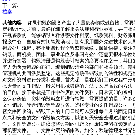
下一篇:
档案
其他内容
： 如果销毁的设备产生了大量废弃物或残留物，需
定销毁计划之前，最好仔细了解相关法规和行业标准，并与相
正规资质的，能够销毁各种涉密文件档案、纸质资料、财务账
报废中心，自建有封闭销毁场地，拥有采用国外先进技术的大
销毁处理流程，整个销毁过程全程监控录像，保证快捷，专注
销毁。而机关、团体、事业单位及非国有企业还需要报本单位
并进行签署。销毁清册是销毁会计档案的必要程序之一，其目
署人为负责销毁的部门、编制销毁清单的部门和相关领导。需
管理机构共同派员监销。这些规定将确保销毁的合法性和规范
对文件资料进行分类和处理。首先呢，是在我们工作过程中形
么大量的文件销毁一般采用机械破碎的方法，又是高效的方法
的目的。接下来就是工作中作废的文件资料，日常复印的资料
么保存价值，资料销毁就立即进行销毁。需要提醒的是，许多
文件销毁、硬盘销毁等销毁服务。选择专业的文件销毁公司，
密文件回收箱。销毁工人的上门日期可以安排每个月的固定日
永久和安全的文件销毁解决方案，以便每天安全处理过期的机
件。文件销毁公司建议您将过期的机密文件废纸存储在锁定的
部机密文件。二、文件档案的销体系。如今，欧瑞德迎来世界强企