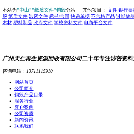
本站为
"中山""纸质文件"销毁
分站 ， 其他项目：
文件
银行票
服
纸质文件
涉密文件
标书/合同
快递单据
不合格产品
过期物
木材
塑料制品
政府文件
学校资料文件
电商平台文件
广州天仁再生资源回收有限公司
二十年专注涉密资料
咨询电话：
13711115910
网站首页
公司简介
销毁产品目录
服务行业
客户案例
公司资质
新闻资讯
联系我们