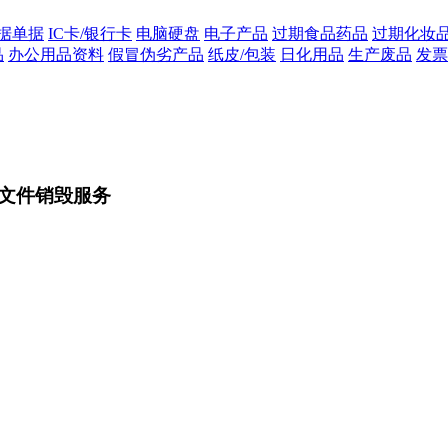
据单据
IC卡/银行卡
电脑硬盘
电子产品
过期食品药品
过期化妆
品
办公用品资料
假冒伪劣产品
纸皮/包装
日化用品
生产废品
发票
文件销毁服务