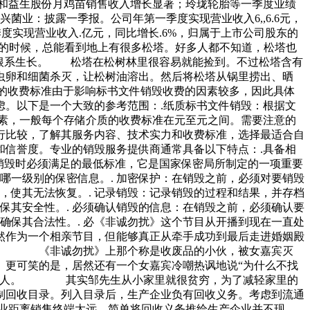
和益生股份月鸡苗销售收入增长显著；玲珑轮胎等一季度业绩
业：披露一季报。公司年第一季度实现营业收入6,,6.6元，
一季度实现营业收入.亿元，同比增长.6%，归属于上市公司股东的
林的时候，总能看到地上有很多松塔。好多人都不知道，松塔也
于根系生长。 松塔在松树林里很容易就能捡到。不过松塔含有
虫卵和细菌杀灭，让松树油溶出。然后将松塔从锅里捞出、晒
的收费标准由于影响标书文件销毁收费的因素较多，因此具体
。以下是一个大致的参考范围：.纸质标书文件销毁：根据文
素，一般每个存储介质的收费标准在元至元之间。需要注意的
行比较，了解其服务内容、技术实力和收费标准，选择最适合自
信誉度。专业的销毁服务提供商通常具备以下特点：.具备相
行销毁时必须满足的最低标准，它是国家保密局所制定的一项重要
哪一级别的保密信息。. 加密保护：在销毁之前，必须对要销毁
，使其无法恢复。. 记录销毁：记录销毁的过程和结果，并存档
保其安全性。. 必须确认销毁的信息：在销毁之前，必须确认要
确保其合法性。. 必《非诚勿扰》这个节目从开播到现在一直处
然作为一个相亲节目，但能够真正从牵手成功到最后走进婚姻殿
呢？ 《非诚勿扰》上那个称是收废品的小伙，被女嘉宾灭
。更可笑的是，居然还有一个女嘉宾冷嘲热讽地说“为什么不找
的所有人。 其实邹先生从小家里就很贫穷，为了减轻家里的
制回收目录。列入目录后，生产企业负有回收义务。考虑到流通
业距离销售终端太远，简单将回收义务推给生产企业并不现