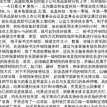
业绩大增；晶盛机电筹划控股子公司美晶新材分拆上市；民和股份
⋯今日看点▼ 聚焦一：众兴菌业和金盘科技一季报业绩大增众兴菌
比增长,.%；基本每股收益.元/股。金盘科技：发布一季报。年第
公司美晶新材分拆上市公司董事会会议及监事会会议审议通过议
片，放在花盆底部可以改善土壤结构，让盆土变得排水透气，利
能使用。把松塔收集好拿回家，放在锅里用水煮分钟到小时，将
般在土里放%~%的松塔，就可起到良好效果。二、标书文件销毁
会根据文件数量、类型、销毁方式和销毁场所等因素进行综合考虑
之间。.电子标书文件销毁：根据文件大小、数量、存储介质等因
所不同。在选择标书文件销毁服务时，建议与多家服务提供商进
件销毁服务时，除了考虑收费标准外，还应关注服务商的专业性和
光盘怎样报废销毁安全国家保密一级销毁标准是指对保密信息进
毁的保密信息：首先，必须确定要销毁的保密信息，并确认其属于
过物理销毁的方式，如刀割、砸碎、焚烧等，将保密信息彻底销毁
销毁方式：对于不同的保密信息，应该选择不同的销毁方式，以确
关法律法规：在销毁保密信息时，必须遵守国家有关法律法规，以
这档节目最大的看点是男嘉宾上台后与女嘉宾们的各种拌嘴。虽
是收废品，结果却遭到全体灭灯和冷嘲热讽，究竟是怎么回事
自己的职业是收废品，结果还没说完，就惨遭全体女嘉宾的灭灯
听到这里，绉先生特别失望，他才将自己的真实身份告诉在场
了改善，手里还有了一点存款，这时他打算自己做一装物制定强
收的推广普及。 对于草案中这项规定，多数听证代表认为生产企