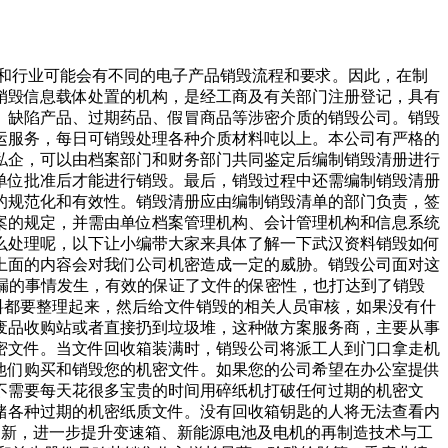
织和行业可能会有不同的电子产品销毁流程和要求。因此，在制
销毁信息载体处置的机构，是经工商及有关部门注册登记，具有
、缺陷产品、过期药品、假冒商品等涉密介质的销毁公司。销毁
运服务，每日可销毁处理各种介质材料吨以上。本公司有严格的
私企，可以由档案部门和财务部门共同鉴定后编制销毁清册进行
单位批准后才能进行销毁。最后，销毁过程中还需编制销毁清册
的规范化和有效性。销毁清册应由编制销毁清单的部门负责，签
案的规定，并需由单位档案管理机构、会计管理机构和信息系统
么处理呢，以下让小编带大家来具体了解一下武汉资料销毁如何
上面的内容会对我们公司机密造成一定的威胁。销毁公司面对这
漏的事情发生，有效的保证了文件的保密性，也打达到了销毁
料都要整理起来，然后给文件销毁的相关人员审核，如果没有什
废品收购站或者直接扔到垃圾堆，这种做方案服务商，主要从事
密文件。当文件回收箱装满时，销毁公司将派工人到门口拿走机
他们购买和销毁您的机密文件。如果您的公司希望在办公室提供
不需要每天花很多宝贵的时间用碎纸机打破任何过期的机密文
储各种过期的机密纸质文件。没有回收箱钥匙的人将无法查看内
发与创新，进一步提升变速箱、新能源电池及电机的再制造技术与工