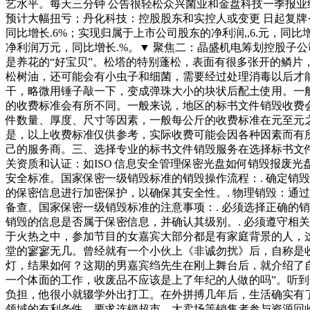
艺水平。每天三分钟 公告很轻松众兴菌业和金盘科技一季报
预计大幅扭亏；丹化科技：控股股东和实控人或变更 日起复牌⋯
同比增长.6%；实现归属于上市公司股东的净利润,,6.元，同
净利润万元，同比增长.%。▼ 聚焦二：晶盛机电筹划控股子
是养花的“好宝贝”。松塔的特别蓬松，表面有很多张开的鳞
松树油，还可能会有小虫子和细菌，需要经过处理消毒以后才
干，略微用锤子敲一下，变成弹珠大小的块状后配土使用。一
的收费标准会有所不同。一般来说，地区的标书文件销毁收费
件数量、厚度、尺寸等因素，一般每公斤的收费标准在元至元
是，以上收费标准仅供参考，实际收费可能会因各种因素而有
己的服务商。三、选择专业的标书文件销毁服务在选择标书文
关资质和认证：如ISO 信息安全管理保密光盘如何销毁报废
安全标准。国家保密一级销毁标准的销毁操作流程：. 确定销
的保密信息进行加密保护，以确保其安全性。. 物理销毁：通
备查。国家保密一级销毁标准的注意事项：. 必须选择正确的
销毁的信息是否属于保密信息，并确认其级别。. 必须遵守相
于火热之中，参加节目的女嘉宾大部分都是有家庭背景的人，
堂的寥寥无几。曾经就有一个小伙上《非诚勿扰》后，自称
灯，结果如何？这期的男嘉宾绉先生在刚上舞台后，就介绍了
一个体面的工作，收废品不应该是上了年纪的人做的吗”。
负担，他很小就辍学外出打工。在外拼搏几年后，生活确实有
领域的有利条件，要求连锁超市、大卖场等销售者参与资源回