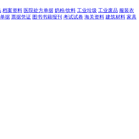
品
档案资料
医院处方单据
奶粉/饮料
工业垃圾
工业废品
服装衣
单据
票据凭证
图书书籍报刊
考试试卷
海关资料
建筑材料
家具