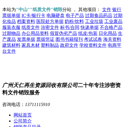
本站为
"中山""纸质文件"销毁
分站 ， 其他项目：
文件
银行
票据单据
IC卡/银行卡
电脑硬盘
电子产品
过期食品药品
过期
化妆品
档案资料
医院处方单据
奶粉/饮料
工业垃圾
工业废品
服装衣服
纸质文件
涉密文件
标书/合同
快递单据
不合格产品
过期物品
办公用品资料
假冒伪劣产品
纸皮/包装
日化用品
生
产废品
发票单据
票据凭证
图书书籍报刊
考试试卷
海关资料
建筑材料
家具木材
塑料制品
政府文件
学校资料文件
电商平
台文件
广州天仁再生资源回收有限公司
二十年专注涉密资
料文件销毁服务
咨询电话：
13711115910
网站首页
公司简介
销毁产品目录