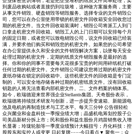
企业保密意识薄弱，老是把企业堆积的纸质文件简单处理，卖
到废品收购站或者直接扔到垃圾堆，这种做方案服务商，主要
从事文件销毁、硬盘销毁等销毁服务。选择专业的文件销毁公
司，您可以在办公室使用带锁的机密文件回收箱安全回收您过
期的机密文件。当文件回收箱装满时，销毁公司将派工人到门
口拿走机密文件回收箱。销毁工人的上门日期可以安排每个月
的固定日期，或者您可以致电销毁公司，说文件回收箱已经装
满，并要求他们购买和销毁您的机密文件。如果您的公司希望
在办公室提供永久和安全的文件销毁解决方案，以便每天安全
处理过期的机密文件，定期的纸质文件销毁服务是最好的选
择。你和你的同事不需要每天花很多宝贵的时间用碎纸机打破
任何过期的机密文件。文件销毁公司建议您将过期的机密文件
废纸存储在锁定的回收箱中。这些机密文件的回收箱是专门定
制的，可以安全地存储各种过期的机密纸质文件。没有回收箱
钥匙的人将无法查看内部机密文件。二、文件档案的销体系。
如今，欧瑞德迎来世界强企业Stellantis集团。天奇股份表示，
欧瑞德将持续技术研发与创新，进一步提升变速箱、新能源电
池及电机的再制造技术与工艺水平。每天三分钟 公告很轻松
众兴菌业和金盘科技一季报业绩大增；晶盛机电筹划控股子公
司美晶新材分拆上市；民和股份和益生股份月鸡苗销售收入增
长显著；玲珑轮胎等一季度业绩预计大幅扭亏；丹化科技：控
股股东和实控人或变更 日起复牌⋯⋯今日看点▼ 聚焦一：众