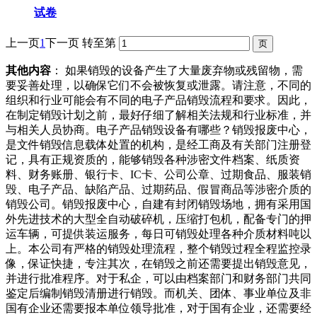
试卷
上一页
1
下一页
转至第
其他内容
： 如果销毁的设备产生了大量废弃物或残留物，需
要妥善处理，以确保它们不会被恢复或泄露。请注意，不同的
组织和行业可能会有不同的电子产品销毁流程和要求。因此，
在制定销毁计划之前，最好仔细了解相关法规和行业标准，并
与相关人员协商。电子产品销毁设备有哪些？销毁报废中心，
是文件销毁信息载体处置的机构，是经工商及有关部门注册登
记，具有正规资质的，能够销毁各种涉密文件档案、纸质资
料、财务账册、银行卡、IC卡、公司公章、过期食品、服装销
毁、电子产品、缺陷产品、过期药品、假冒商品等涉密介质的
销毁公司。销毁报废中心，自建有封闭销毁场地，拥有采用国
外先进技术的大型全自动破碎机，压缩打包机，配备专门的押
运车辆，可提供装运服务，每日可销毁处理各种介质材料吨以
上。本公司有严格的销毁处理流程，整个销毁过程全程监控录
像，保证快捷，专注其次，在销毁之前还需要提出销毁意见，
并进行批准程序。对于私企，可以由档案部门和财务部门共同
鉴定后编制销毁清册进行销毁。而机关、团体、事业单位及非
国有企业还需要报本单位领导批准，对于国有企业，还需要经