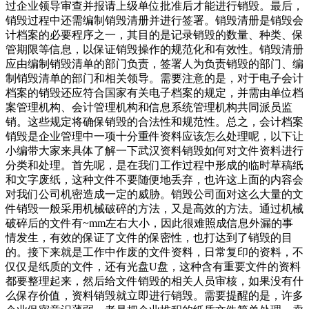
过企业领导审查并报请上级单位批准后才能进行销毁。最后，
销毁过程中还需编制销毁清册并进行签署。销毁清册是销毁会
计档案的必要程序之一，其目的是记录销毁的数量、种类、保
管期限等信息，以保证销毁操作的规范化和有效性。销毁清册
应由编制销毁清单的部门负责，签署人为负责销毁的部门、编
制销毁清单的部门和相关领导。需要注意的是，对于电子会计
档案的销毁还应符合国家有关电子档案的规定，并需由单位档
案管理机构、会计管理机构和信息系统管理机构共同派员监
销。这些规定将确保销毁的合法性和规范性。总之，会计档案
销毁是企业管理中一项十分重件资料应该怎么处理呢，以下让
小编带大家来具体了解一下武汉资料销毁如何对文件资料进行
分类和处理。首先呢，是在我们工作过程中形成的临时草稿纸
和文字废纸，这种文件不要随便地丢弃，也许这上面的内容会
对我们公司机密造成一定的威胁。销毁公司面对这么大量的文
件销毁一般采用机械破碎的方法，又是高效的方法。通过机械
破碎后的文件有~mm左右大小，因此很难照成信息外漏的事
情发生，有效的保证了文件的保密性，也打达到了销毁的目
的。接下来就是工作中作废的文件资料，日常复印的资料，不
仅仅是纸质的文件，还有光盘U盘，这种含有重要文件的资料
都要整理起来，然后给文件销毁的相关人员审核，如果没有什
么保存价值，资料销毁就立即进行销毁。需要提醒的是，许多