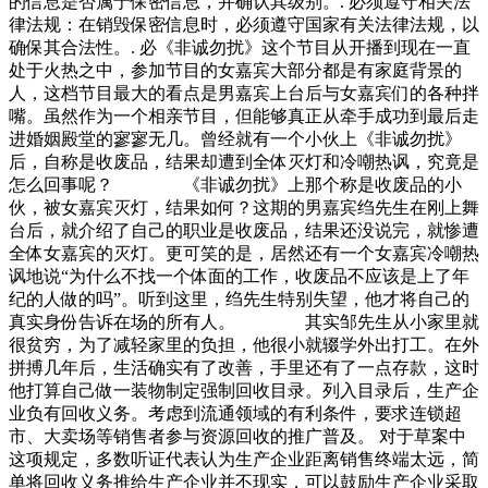
的信息是否属于保密信息，并确认其级别。. 必须遵守相关法
律法规：在销毁保密信息时，必须遵守国家有关法律法规，以
确保其合法性。. 必《非诚勿扰》这个节目从开播到现在一直
处于火热之中，参加节目的女嘉宾大部分都是有家庭背景的
人，这档节目最大的看点是男嘉宾上台后与女嘉宾们的各种拌
嘴。虽然作为一个相亲节目，但能够真正从牵手成功到最后走
进婚姻殿堂的寥寥无几。曾经就有一个小伙上《非诚勿扰》
后，自称是收废品，结果却遭到全体灭灯和冷嘲热讽，究竟是
怎么回事呢？ 《非诚勿扰》上那个称是收废品的小
伙，被女嘉宾灭灯，结果如何？这期的男嘉宾绉先生在刚上舞
台后，就介绍了自己的职业是收废品，结果还没说完，就惨遭
全体女嘉宾的灭灯。更可笑的是，居然还有一个女嘉宾冷嘲热
讽地说“为什么不找一个体面的工作，收废品不应该是上了年
纪的人做的吗”。听到这里，绉先生特别失望，他才将自己的
真实身份告诉在场的所有人。 其实邹先生从小家里就
很贫穷，为了减轻家里的负担，他很小就辍学外出打工。在外
拼搏几年后，生活确实有了改善，手里还有了一点存款，这时
他打算自己做一装物制定强制回收目录。列入目录后，生产企
业负有回收义务。考虑到流通领域的有利条件，要求连锁超
市、大卖场等销售者参与资源回收的推广普及。 对于草案中
这项规定，多数听证代表认为生产企业距离销售终端太远，简
单将回收义务推给生产企业并不现实，可以鼓励生产企业采取