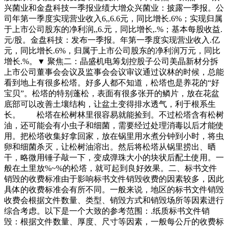
兴菌业和金盘科技一季报业绩大增众兴菌业：披露一季报。公
司年第一季度实现营业收入6,,6.6元，同比增长.6%；实现归属
于上市公司股东的净利润,,6.元，同比增长,.%；基本每股收益.
元/股。金盘科技：发布一季报。年第一季度实现营业收入.亿
元，同比增长.6%，归属于上市公司股东的净利润万元，同比
增长.%。▼ 聚焦二：晶盛机电筹划控股子公司美晶新材分拆
上市公司董事会会议及监事会会议审议通过议林的时候，总能
看到地上有很多松塔。好多人都不知道，松塔也是养花的“好
宝贝”。松塔的特别蓬松，表面有很多张开的鳞片，放在花盆
底部可以改善土壤结构，让盆土变得排水透气，利于根系生
长。 松塔在松树林里很容易就能捡到。不过松塔含有松树
油，还可能会有小虫子和细菌，需要经过处理消毒以后才能使
用。把松塔收集好拿回家，放在锅里用水煮分钟到小时，将虫
卵和细菌杀灭，让松树油溶出。然后将松塔从锅里捞出、晒
干，略微用锤子敲一下，变成弹珠大小的块状后配土使用。一
般在土里放%~%的松塔，就可起到良好效果。二、标书文件
销毁的收费标准由于影响标书文件销毁收费的因素较多，因此
具体的收费标准会有所不同。一般来说，地区的标书文件销毁
收费会根据文件数量、类型、销毁方式和销毁场所等因素进行
综合考虑。以下是一个大致的参考范围：.纸质标书文件销
毁：根据文件数量、厚度、尺寸等因素，一般每公斤的收费标