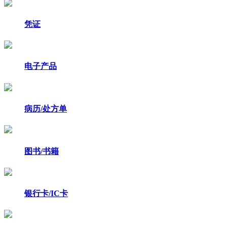
凭证
电子产品
病历/处方单
图书/书籍
银行卡/IC卡