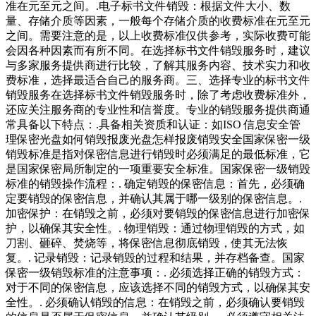
准在元至元之间。.电子标书文件销毁：根据文件大小、数
量、存储介质等因素，一般每个存储介质的收费标准在元至元
之间。需要注意的是，以上收费标准仅供参考，实际收费可能
会因各种因素而有所不同。在选择标书文件销毁服务时，建议
与多家服务提供商进行比较，了解其服务内容、技术实力和收
费标准，选择最适合自己的服务商。三、选择专业的标书文件
销毁服务在选择标书文件销毁服务时，除了考虑收费标准外，
还应关注服务商的专业性和信誉度。专业的销毁服务提供商通
常具备以下特点：.具备相关资质和认证：如ISO 信息安全管
理保密光盘如何销毁报废光盘怎样报废销毁安全国家保密一级
销毁标准是指对保密信息进行销毁时必须满足的最低标准，它
是国家保密局所制定的一项重要安全标准。国家保密一级销毁
标准的销毁操作流程：. 确定销毁的保密信息：首先，必须确
定要销毁的保密信息，并确认其属于哪一级别的保密信息。.
加密保护：在销毁之前，必须对要销毁的保密信息进行加密保
护，以确保其安全性。. 物理销毁：通过物理销毁的方式，如
刀割、砸碎、焚烧等，将保密信息彻底销毁，使其无法恢
复。. 记录销毁：记录销毁的过程和结果，并存档备查。国家
保密一级销毁标准的注意事项：. 必须选择正确的销毁方式：
对于不同的保密信息，应该选择不同的销毁方式，以确保其安
全性。. 必须确认销毁的信息：在销毁之前，必须确认要销毁