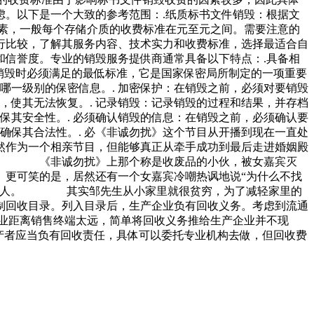
。以下是一个大致的参考范围：.纸质标书文件销毁：根据文
素，一般每个存储介质的收费标准在元至元之间。需要注意的
行比较，了解其服务内容、技术实力和收费标准，选择最适合自
信誉度。专业的销毁服务提供商通常具备以下特点：.具备相
行销毁时必须满足的最低标准，它是国家保密局所制定的一项重要
哪一级别的保密信息。. 加密保护：在销毁之前，必须对要销毁
，使其无法恢复。. 记录销毁：记录销毁的过程和结果，并存档
保其安全性。. 必须确认销毁的信息：在销毁之前，必须确认要
确保其合法性。. 必《非诚勿扰》这个节目从开播到现在一直处
然作为一个相亲节目，但能够真正从牵手成功到最后走进婚姻殿
呢？ 《非诚勿扰》上那个称是收废品的小伙，被女嘉宾灭
。更可笑的是，居然还有一个女嘉宾冷嘲热讽地说“为什么不找
的所有人。 其实邹先生从小家里就很贫穷，为了减轻家里的
制回收目录。列入目录后，生产企业负有回收义务。考虑到流通
业距离销售终端太远，简单将回收义务推给生产企业并不现
产者应当负有回收责任，具体可以委托专业机构去做，但回收费