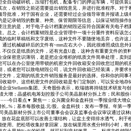
型全自动破碎机，压缩打包机，配备专门的押运车辆，可提供装
其次，在销毁之前还需要提出销毁意见，并进行批准程序。对于
领导批准，对于国有企业，还需要经过企业领导审查并报请上级
的是记录销毁的数量、种类、保管期限等信息，以保证销毁操作
要注意的是，对于电子会计档案的销毁还应符合国家有关电子档
性。总之，会计档案销毁是企业管理中一项十分重件资料应该怎
成的临时草稿纸和文字废纸，这种文件不要随便地丢弃，也许这
。通过机械破碎后的文件有~mm左右大小，因此很难照成信息外
，不仅仅是纸质的文件，还有光盘U盘，这种含有重要文件的资
企业保密意识薄弱，老是把企业堆积的纸质文件简单处理，卖到
您可以在办公室使用带锁的机密文件回收箱安全回收您过期的机
期，或者您可以致电销毁公司，说文件回收箱已经装满，并要求
密文件，定期的纸质文件销毁服务是最好的选择。你和你的同事
回收箱中。这些机密文件的回收箱是专门定制的，可以安全地存
业Stellantis集团。天奇股份表示，欧瑞德将持续技术研
业绩大增；晶盛机电筹划控股子公司美晶新材分拆上市；民和股份
⋯今日看点▼ 聚焦一：众兴菌业和金盘科技一季报业绩大增众兴菌
比增长,.%；基本每股收益.元/股。金盘科技：发布一季报。年第
公司美晶新材分拆上市公司董事会会议及监事会会议审议通过议
片，放在花盆底部可以改善土壤结构，让盆土变得排水透气，利
能使用。把松塔收集好拿回家，放在锅里用水煮分钟到小时，将
般在土里放%~%的松塔，就可起到良好效果。二、标书文件销毁