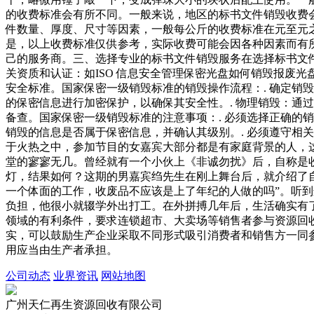
的收费标准会有所不同。一般来说，地区的标书文件销毁收费
件数量、厚度、尺寸等因素，一般每公斤的收费标准在元至元
是，以上收费标准仅供参考，实际收费可能会因各种因素而有
己的服务商。三、选择专业的标书文件销毁服务在选择标书文
关资质和认证：如ISO 信息安全管理保密光盘如何销毁报废
安全标准。国家保密一级销毁标准的销毁操作流程：. 确定销
的保密信息进行加密保护，以确保其安全性。. 物理销毁：通
备查。国家保密一级销毁标准的注意事项：. 必须选择正确的
销毁的信息是否属于保密信息，并确认其级别。. 必须遵守相
于火热之中，参加节目的女嘉宾大部分都是有家庭背景的人，
堂的寥寥无几。曾经就有一个小伙上《非诚勿扰》后，自称
灯，结果如何？这期的男嘉宾绉先生在刚上舞台后，就介绍了
一个体面的工作，收废品不应该是上了年纪的人做的吗”。
负担，他很小就辍学外出打工。在外拼搏几年后，生活确实有
领域的有利条件，要求连锁超市、大卖场等销售者参与资源回
实，可以鼓励生产企业采取不同形式吸引消费者和销售方一同
用应当由生产者承担。
公司动态
业界资讯
网站地图
广州天仁再生资源回收有限公司