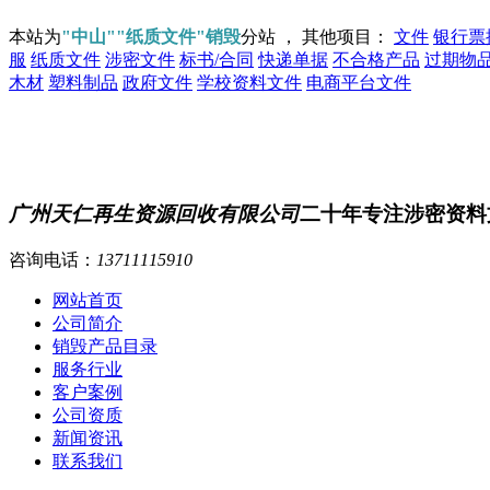
本站为
"中山""纸质文件"销毁
分站 ， 其他项目：
文件
银行票
服
纸质文件
涉密文件
标书/合同
快递单据
不合格产品
过期物
木材
塑料制品
政府文件
学校资料文件
电商平台文件
广州天仁再生资源回收有限公司
二十年专注涉密资料
咨询电话：
13711115910
网站首页
公司简介
销毁产品目录
服务行业
客户案例
公司资质
新闻资讯
联系我们