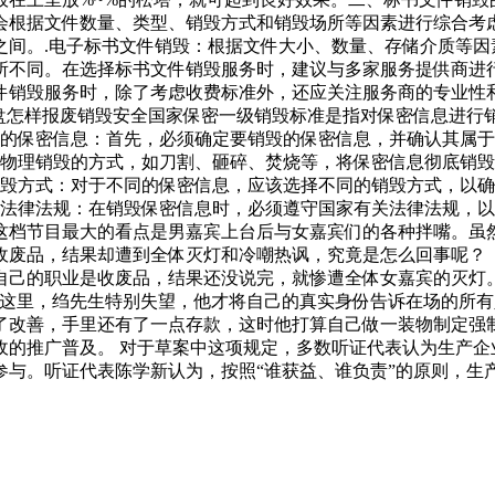
会根据文件数量、类型、销毁方式和销毁场所等因素进行综合考虑
之间。.电子标书文件销毁：根据文件大小、数量、存储介质等因
所不同。在选择标书文件销毁服务时，建议与多家服务提供商进
件销毁服务时，除了考虑收费标准外，还应关注服务商的专业性和
光盘怎样报废销毁安全国家保密一级销毁标准是指对保密信息进
毁的保密信息：首先，必须确定要销毁的保密信息，并确认其属于
过物理销毁的方式，如刀割、砸碎、焚烧等，将保密信息彻底销毁
销毁方式：对于不同的保密信息，应该选择不同的销毁方式，以确
关法律法规：在销毁保密信息时，必须遵守国家有关法律法规，以
这档节目最大的看点是男嘉宾上台后与女嘉宾们的各种拌嘴。虽
是收废品，结果却遭到全体灭灯和冷嘲热讽，究竟是怎么回事
自己的职业是收废品，结果还没说完，就惨遭全体女嘉宾的灭灯
听到这里，绉先生特别失望，他才将自己的真实身份告诉在场
了改善，手里还有了一点存款，这时他打算自己做一装物制定强
收的推广普及。 对于草案中这项规定，多数听证代表认为生产企
参与。听证代表陈学新认为，按照“谁获益、谁负责”的原则，生