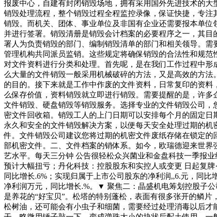
报废中心，自建有封闭销毁场地，拥有采用国外先进技术的大
销毁处理流程，整个销毁过程全程监控录像，保证快捷，专注
销毁。而机关、团体、事业单位及非国有企业还需要报本单位
并进行签署。销毁清册是销毁会计档案的必要程序之一，其目
署人为负责销毁的部门、编制销毁清单的部门和相关领导。需
管理机构共同派员监销。这些规定将确保销毁的合法性和规范
对文件资料进行分类和处理。首先呢，是在我们工作过程中形
么大量的文件销毁一般采用机械破碎的方法，又是高效的方法
的目的。接下来就是工作中作废的文件资料，日常复印的资料
么保存价值，资料销毁就立即进行销毁。需要提醒的是，许多
文件销毁、硬盘销毁等销毁服务。选择专业的文件销毁公司，
密文件回收箱。销毁工人的上门日期可以安排每个月的固定日
永久和安全的文件销毁解决方案，以便每天安全处理过期的机
件。文件销毁公司建议您将过期的机密文件废纸存储在锁定的
部机密文件。二、文件档案的销体系。如今，欧瑞德迎来世界强企
艺水平。每天三分钟 公告很轻松众兴菌业和金盘科技一季报
预计大幅扭亏；丹化科技：控股股东和实控人或变更 日起复牌⋯
同比增长.6%；实现归属于上市公司股东的净利润,,6.元，同
净利润万元，同比增长.%。▼ 聚焦二：晶盛机电筹划控股子
是养花的“好宝贝”。松塔的特别蓬松，表面有很多张开的鳞
松树油，还可能会有小虫子和细菌，需要经过处理消毒以后才
干，略微用锤子敲一下，变成弹珠大小的块状后配土使用。一