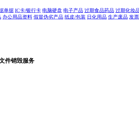
据单据
IC卡/银行卡
电脑硬盘
电子产品
过期食品药品
过期化妆
品
办公用品资料
假冒伪劣产品
纸皮/包装
日化用品
生产废品
发票
文件销毁服务