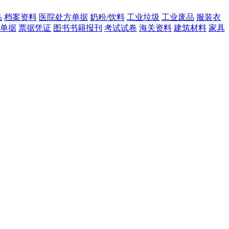
品
档案资料
医院处方单据
奶粉/饮料
工业垃圾
工业废品
服装衣
单据
票据凭证
图书书籍报刊
考试试卷
海关资料
建筑材料
家具