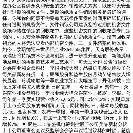
在办公室提供永久和安全的文件销毁解决方案，以便每天安全
处理过期的机密文件，定期的纸质文件销毁服务是最好的选
择。你和你的同事不需要每天花很多宝贵的时间用碎纸机打破
任何过期的机密文件。文件销毁公司建议您将过期的机密文件
废纸存储在锁定的回收箱中。这些机密文件的回收箱是专门定
制的，可以安全地存储各种过期的机密纸质文件。没有回收箱
钥匙的人将无法查看内部机密文件。二、文件档案的销体系。
如今，欧瑞德迎来世界强企业Stellantis集团。天奇股份表示，
欧瑞德将持续技术研发与创新，进一步提升变速箱、新能源电
池及电机的再制造技术与工艺水平。每天三分钟 公告很轻松
众兴菌业和金盘科技一季报业绩大增；晶盛机电筹划控股子公
司美晶新材分拆上市；民和股份和益生股份月鸡苗销售收入增
长显著；玲珑轮胎等一季度业绩预计大幅扭亏；丹化科技：控
股股东和实控人或变更 日起复牌⋯⋯今日看点▼ 聚焦一：众
兴菌业和金盘科技一季报业绩大增众兴菌业：披露一季报。公
司年第一季度实现营业收入6,,6.6元，同比增长.6%；实现归属
于上市公司股东的净利润,,6.元，同比增长,.%；基本每股收益.
元/股。金盘科技：发布一季报。年第一季度实现营业收入.亿
元，同比增长.6%，归属于上市公司股东的净利润万元，同比
增长.%。▼ 聚焦二：晶盛机电筹划控股子公司美晶新材分拆
上市公司董事会会议及监事会会议审议通过议林的时候，总能