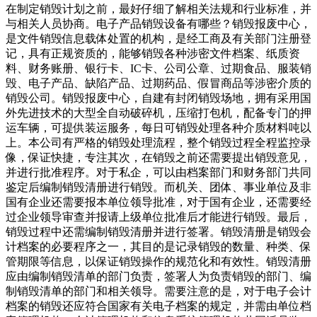
在制定销毁计划之前，最好仔细了解相关法规和行业标准，并
与相关人员协商。电子产品销毁设备有哪些？销毁报废中心，
是文件销毁信息载体处置的机构，是经工商及有关部门注册登
记，具有正规资质的，能够销毁各种涉密文件档案、纸质资
料、财务账册、银行卡、IC卡、公司公章、过期食品、服装销
毁、电子产品、缺陷产品、过期药品、假冒商品等涉密介质的
销毁公司。销毁报废中心，自建有封闭销毁场地，拥有采用国
外先进技术的大型全自动破碎机，压缩打包机，配备专门的押
运车辆，可提供装运服务，每日可销毁处理各种介质材料吨以
上。本公司有严格的销毁处理流程，整个销毁过程全程监控录
像，保证快捷，专注其次，在销毁之前还需要提出销毁意见，
并进行批准程序。对于私企，可以由档案部门和财务部门共同
鉴定后编制销毁清册进行销毁。而机关、团体、事业单位及非
国有企业还需要报本单位领导批准，对于国有企业，还需要经
过企业领导审查并报请上级单位批准后才能进行销毁。最后，
销毁过程中还需编制销毁清册并进行签署。销毁清册是销毁会
计档案的必要程序之一，其目的是记录销毁的数量、种类、保
管期限等信息，以保证销毁操作的规范化和有效性。销毁清册
应由编制销毁清单的部门负责，签署人为负责销毁的部门、编
制销毁清单的部门和相关领导。需要注意的是，对于电子会计
档案的销毁还应符合国家有关电子档案的规定，并需由单位档