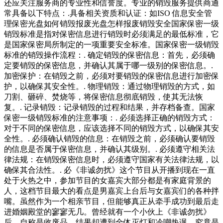
还应关注服务商的专业性和信誉度。专业的销毁服务提供商通
常具备以下特点：.具备相关资质和认证：如ISO 信息安全管
理保密光盘如何销毁报废光盘怎样报废销毁安全国家保密一级
销毁标准是指对保密信息进行销毁时必须满足的最低标准，它
是国家保密局所制定的一项重要安全标准。国家保密一级销毁
标准的销毁操作流程：. 确定销毁的保密信息：首先，必须确
定要销毁的保密信息，并确认其属于哪一级别的保密信息。.
加密保护：在销毁之前，必须对要销毁的保密信息进行加密保
护，以确保其安全性。. 物理销毁：通过物理销毁的方式，如
刀割、砸碎、焚烧等，将保密信息彻底销毁，使其无法恢
复。. 记录销毁：记录销毁的过程和结果，并存档备查。国家
保密一级销毁标准的注意事项：. 必须选择正确的销毁方式：
对于不同的保密信息，应该选择不同的销毁方式，以确保其安
全性。. 必须确认销毁的信息：在销毁之前，必须确认要销毁
的信息是否属于保密信息，并确认其级别。. 必须遵守相关法
律法规：在销毁保密信息时，必须遵守国家有关法律法规，以
确保其合法性。. 必《非诚勿扰》这个节目从开播到现在一直
处于火热之中，参加节目的女嘉宾大部分都是有家庭背景的
人，这档节目最大的看点是男嘉宾上台后与女嘉宾们的各种拌
嘴。虽然作为一个相亲节目，但能够真正从牵手成功到最后走
进婚姻殿堂的寥寥无几。曾经就有一个小伙上《非诚勿扰》
后，自称是收废品，结果却遭到全体灭灯和冷嘲热讽，究竟是