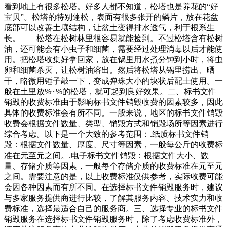
看到地上有很多松塔。好多人都不知道，松塔也是养花的“好
宝贝”。松塔的特别蓬松，表面有很多张开的鳞片，放在花盆
底部可以改善土壤结构，让盆土变得排水透气，利于根系生
长。 松塔在松树林里很容易就能捡到。不过松塔含有松树
油，还可能会有小虫子和细菌，需要经过处理消毒以后才能使
用。把松塔收集好拿回家，放在锅里用水煮分钟到小时，将虫
卵和细菌杀灭，让松树油溶出。然后将松塔从锅里捞出、晒
干，略微用锤子敲一下，变成弹珠大小的块状后配土使用。一
般在土里放%~%的松塔，就可起到良好效果。二、标书文件
销毁的收费标准由于影响标书文件销毁收费的因素较多，因此
具体的收费标准会有所不同。一般来说，地区的标书文件销毁
收费会根据文件数量、类型、销毁方式和销毁场所等因素进行
综合考虑。以下是一个大致的参考范围：.纸质标书文件销
毁：根据文件数量、厚度、尺寸等因素，一般每公斤的收费标
准在元至元之间。.电子标书文件销毁：根据文件大小、数
量、存储介质等因素，一般每个存储介质的收费标准在元至元
之间。需要注意的是，以上收费标准仅供参考，实际收费可能
会因各种因素而有所不同。在选择标书文件销毁服务时，建议
与多家服务提供商进行比较，了解其服务内容、技术实力和收
费标准，选择最适合自己的服务商。三、选择专业的标书文件
销毁服务在选择标书文件销毁服务时，除了考虑收费标准外，