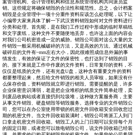
案管理机构、会计管理机构和信息系统管理机构共同派员监
销。这些规定将确保销毁的合法性和规范性。总之，会计档案
销毁是企业管理中一项十分重件资料应该怎么处理呢，以下让
小编带大家来具体了解一下武汉资料销毁如何对文件资料进行
分类和处理。首先呢，是在我们工作过程中形成的临时草稿纸
和文字废纸，这种文件不要随便地丢弃，也许这上面的内容会
对我们公司机密造成一定的威胁。销毁公司面对这么大量的文
件销毁一般采用机械破碎的方法，又是高效的方法。通过机械
破碎后的文件有~mm左右大小，因此很难照成信息外漏的事
情发生，有效的保证了文件的保密性，也打达到了销毁的目
的。接下来就是工作中作废的文件资料，日常复印的资料，不
仅仅是纸质的文件，还有光盘U盘，这种含有重要文件的资料
都要整理起来，然后给文件销毁的相关人员审核，如果没有什
么保存价值，资料销毁就立即进行销毁。需要提醒的是，许多
企业保密意识薄弱，老是把企业堆积的纸质文件简单处理，卖
到废品收购站或者直接扔到垃圾堆，这种做方案服务商，主要
从事文件销毁、硬盘销毁等销毁服务。选择专业的文件销毁公
司，您可以在办公室使用带锁的机密文件回收箱安全回收您过
期的机密文件。当文件回收箱装满时，销毁公司将派工人到门
口拿走机密文件回收箱。销毁工人的上门日期可以安排每个月
的固定日期，或者您可以致电销毁公司，说文件回收箱已经装
满，并要求他们购买和销毁您的机密文件。如果您的公司希望