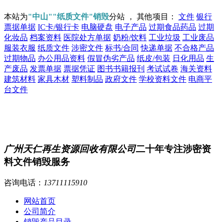
本站为
"中山""纸质文件"销毁
分站 ， 其他项目：
文件
银行
票据单据
IC卡/银行卡
电脑硬盘
电子产品
过期食品药品
过期
化妆品
档案资料
医院处方单据
奶粉/饮料
工业垃圾
工业废品
服装衣服
纸质文件
涉密文件
标书/合同
快递单据
不合格产品
过期物品
办公用品资料
假冒伪劣产品
纸皮/包装
日化用品
生
产废品
发票单据
票据凭证
图书书籍报刊
考试试卷
海关资料
建筑材料
家具木材
塑料制品
政府文件
学校资料文件
电商平
台文件
广州天仁再生资源回收有限公司
二十年专注涉密资
料文件销毁服务
咨询电话：
13711115910
网站首页
公司简介
销毁产品目录