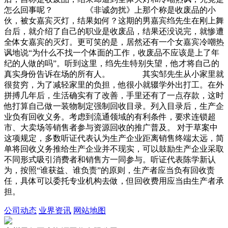
怎么回事呢？ 《非诚勿扰》上那个称是收废品的小
伙，被女嘉宾灭灯，结果如何？这期的男嘉宾绉先生在刚上舞
台后，就介绍了自己的职业是收废品，结果还没说完，就惨遭
全体女嘉宾的灭灯。更可笑的是，居然还有一个女嘉宾冷嘲热
讽地说“为什么不找一个体面的工作，收废品不应该是上了年
纪的人做的吗”。听到这里，绉先生特别失望，他才将自己的
真实身份告诉在场的所有人。 其实邹先生从小家里就
很贫穷，为了减轻家里的负担，他很小就辍学外出打工。在外
拼搏几年后，生活确实有了改善，手里还有了一点存款，这时
他打算自己做一装物制定强制回收目录。列入目录后，生产企
业负有回收义务。考虑到流通领域的有利条件，要求连锁超
市、大卖场等销售者参与资源回收的推广普及。 对于草案中
这项规定，多数听证代表认为生产企业距离销售终端太远，简
单将回收义务推给生产企业并不现实，可以鼓励生产企业采取
不同形式吸引消费者和销售方一同参与。听证代表陈学新认
为，按照“谁获益、谁负责”的原则，生产者应当负有回收责
任，具体可以委托专业机构去做，但回收费用应当由生产者承
担。
公司动态
业界资讯
网站地图