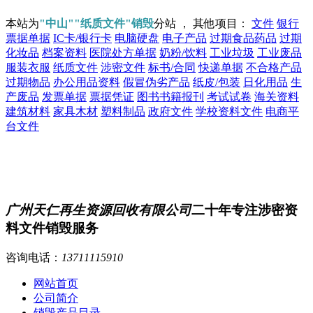
本站为
"中山""纸质文件"销毁
分站 ， 其他项目：
文件
银行
票据单据
IC卡/银行卡
电脑硬盘
电子产品
过期食品药品
过期
化妆品
档案资料
医院处方单据
奶粉/饮料
工业垃圾
工业废品
服装衣服
纸质文件
涉密文件
标书/合同
快递单据
不合格产品
过期物品
办公用品资料
假冒伪劣产品
纸皮/包装
日化用品
生
产废品
发票单据
票据凭证
图书书籍报刊
考试试卷
海关资料
建筑材料
家具木材
塑料制品
政府文件
学校资料文件
电商平
台文件
广州天仁再生资源回收有限公司
二十年专注涉密资
料文件销毁服务
咨询电话：
13711115910
网站首页
公司简介
销毁产品目录