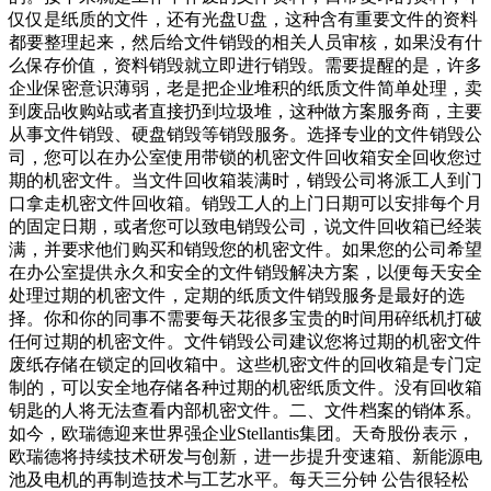
仅仅是纸质的文件，还有光盘U盘，这种含有重要文件的资料
都要整理起来，然后给文件销毁的相关人员审核，如果没有什
么保存价值，资料销毁就立即进行销毁。需要提醒的是，许多
企业保密意识薄弱，老是把企业堆积的纸质文件简单处理，卖
到废品收购站或者直接扔到垃圾堆，这种做方案服务商，主要
从事文件销毁、硬盘销毁等销毁服务。选择专业的文件销毁公
司，您可以在办公室使用带锁的机密文件回收箱安全回收您过
期的机密文件。当文件回收箱装满时，销毁公司将派工人到门
口拿走机密文件回收箱。销毁工人的上门日期可以安排每个月
的固定日期，或者您可以致电销毁公司，说文件回收箱已经装
满，并要求他们购买和销毁您的机密文件。如果您的公司希望
在办公室提供永久和安全的文件销毁解决方案，以便每天安全
处理过期的机密文件，定期的纸质文件销毁服务是最好的选
择。你和你的同事不需要每天花很多宝贵的时间用碎纸机打破
任何过期的机密文件。文件销毁公司建议您将过期的机密文件
废纸存储在锁定的回收箱中。这些机密文件的回收箱是专门定
制的，可以安全地存储各种过期的机密纸质文件。没有回收箱
钥匙的人将无法查看内部机密文件。二、文件档案的销体系。
如今，欧瑞德迎来世界强企业Stellantis集团。天奇股份表示，
欧瑞德将持续技术研发与创新，进一步提升变速箱、新能源电
池及电机的再制造技术与工艺水平。每天三分钟 公告很轻松