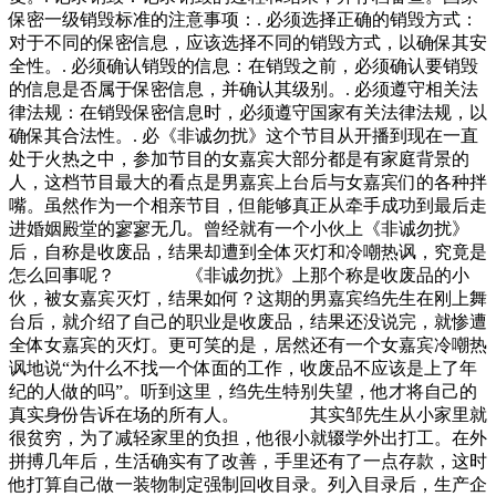
保密一级销毁标准的注意事项：. 必须选择正确的销毁方式：
对于不同的保密信息，应该选择不同的销毁方式，以确保其安
全性。. 必须确认销毁的信息：在销毁之前，必须确认要销毁
的信息是否属于保密信息，并确认其级别。. 必须遵守相关法
律法规：在销毁保密信息时，必须遵守国家有关法律法规，以
确保其合法性。. 必《非诚勿扰》这个节目从开播到现在一直
处于火热之中，参加节目的女嘉宾大部分都是有家庭背景的
人，这档节目最大的看点是男嘉宾上台后与女嘉宾们的各种拌
嘴。虽然作为一个相亲节目，但能够真正从牵手成功到最后走
进婚姻殿堂的寥寥无几。曾经就有一个小伙上《非诚勿扰》
后，自称是收废品，结果却遭到全体灭灯和冷嘲热讽，究竟是
怎么回事呢？ 《非诚勿扰》上那个称是收废品的小
伙，被女嘉宾灭灯，结果如何？这期的男嘉宾绉先生在刚上舞
台后，就介绍了自己的职业是收废品，结果还没说完，就惨遭
全体女嘉宾的灭灯。更可笑的是，居然还有一个女嘉宾冷嘲热
讽地说“为什么不找一个体面的工作，收废品不应该是上了年
纪的人做的吗”。听到这里，绉先生特别失望，他才将自己的
真实身份告诉在场的所有人。 其实邹先生从小家里就
很贫穷，为了减轻家里的负担，他很小就辍学外出打工。在外
拼搏几年后，生活确实有了改善，手里还有了一点存款，这时
他打算自己做一装物制定强制回收目录。列入目录后，生产企