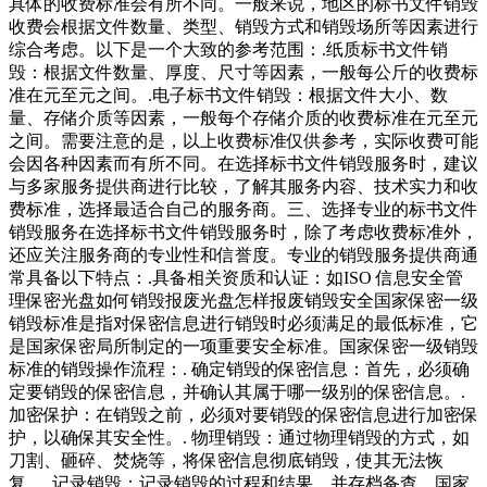
具体的收费标准会有所不同。一般来说，地区的标书文件销毁
收费会根据文件数量、类型、销毁方式和销毁场所等因素进行
综合考虑。以下是一个大致的参考范围：.纸质标书文件销
毁：根据文件数量、厚度、尺寸等因素，一般每公斤的收费标
准在元至元之间。.电子标书文件销毁：根据文件大小、数
量、存储介质等因素，一般每个存储介质的收费标准在元至元
之间。需要注意的是，以上收费标准仅供参考，实际收费可能
会因各种因素而有所不同。在选择标书文件销毁服务时，建议
与多家服务提供商进行比较，了解其服务内容、技术实力和收
费标准，选择最适合自己的服务商。三、选择专业的标书文件
销毁服务在选择标书文件销毁服务时，除了考虑收费标准外，
还应关注服务商的专业性和信誉度。专业的销毁服务提供商通
常具备以下特点：.具备相关资质和认证：如ISO 信息安全管
理保密光盘如何销毁报废光盘怎样报废销毁安全国家保密一级
销毁标准是指对保密信息进行销毁时必须满足的最低标准，它
是国家保密局所制定的一项重要安全标准。国家保密一级销毁
标准的销毁操作流程：. 确定销毁的保密信息：首先，必须确
定要销毁的保密信息，并确认其属于哪一级别的保密信息。.
加密保护：在销毁之前，必须对要销毁的保密信息进行加密保
护，以确保其安全性。. 物理销毁：通过物理销毁的方式，如
刀割、砸碎、焚烧等，将保密信息彻底销毁，使其无法恢
复。. 记录销毁：记录销毁的过程和结果，并存档备查。国家