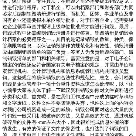
像，保证快捷，专注其次，在销毁之前还需要提出销毁意见，
并进行批准程序。对于私企，可以由档案部门和财务部门共同
鉴定后编制销毁清册进行销毁。而机关、团体、事业单位及非
国有企业还需要报本单位领导批准，对于国有企业，还需要经
过企业领导审查并报请上级单位批准后才能进行销毁。最后，
销毁过程中还需编制销毁清册并进行签署。销毁清册是销毁会
计档案的必要程序之一，其目的是记录销毁的数量、种类、保
管期限等信息，以保证销毁操作的规范化和有效性。销毁清册
应由编制销毁清单的部门负责，签署人为负责销毁的部门、编
制销毁清单的部门和相关领导。需要注意的是，对于电子会计
档案的销毁还应符合国家有关电子档案的规定，并需由单位档
案管理机构、会计管理机构和信息系统管理机构共同派员监
销。这些规定将确保销毁的合法性和规范性。总之，会计档案
销毁是企业管理中一项十分重件资料应该怎么处理呢，以下让
小编带大家来具体了解一下武汉资料销毁如何对文件资料进行
分类和处理。首先呢，是在我们工作过程中形成的临时草稿纸
和文字废纸，这种文件不要随便地丢弃，也许这上面的内容会
对我们公司机密造成一定的威胁。销毁公司面对这么大量的文
件销毁一般采用机械破碎的方法，又是高效的方法。通过机械
破碎后的文件有~mm左右大小，因此很难照成信息外漏的事
情发生，有效的保证了文件的保密性，也打达到了销毁的目
的。接下来就是工作中作废的文件资料，日常复印的资料，不