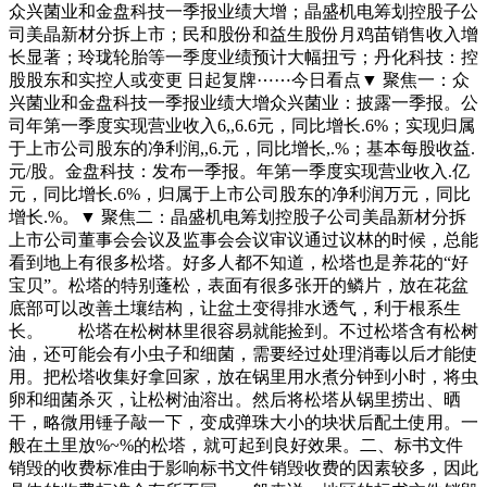
众兴菌业和金盘科技一季报业绩大增；晶盛机电筹划控股子公
司美晶新材分拆上市；民和股份和益生股份月鸡苗销售收入增
长显著；玲珑轮胎等一季度业绩预计大幅扭亏；丹化科技：控
股股东和实控人或变更 日起复牌⋯⋯今日看点▼ 聚焦一：众
兴菌业和金盘科技一季报业绩大增众兴菌业：披露一季报。公
司年第一季度实现营业收入6,,6.6元，同比增长.6%；实现归属
于上市公司股东的净利润,,6.元，同比增长,.%；基本每股收益.
元/股。金盘科技：发布一季报。年第一季度实现营业收入.亿
元，同比增长.6%，归属于上市公司股东的净利润万元，同比
增长.%。▼ 聚焦二：晶盛机电筹划控股子公司美晶新材分拆
上市公司董事会会议及监事会会议审议通过议林的时候，总能
看到地上有很多松塔。好多人都不知道，松塔也是养花的“好
宝贝”。松塔的特别蓬松，表面有很多张开的鳞片，放在花盆
底部可以改善土壤结构，让盆土变得排水透气，利于根系生
长。 松塔在松树林里很容易就能捡到。不过松塔含有松树
油，还可能会有小虫子和细菌，需要经过处理消毒以后才能使
用。把松塔收集好拿回家，放在锅里用水煮分钟到小时，将虫
卵和细菌杀灭，让松树油溶出。然后将松塔从锅里捞出、晒
干，略微用锤子敲一下，变成弹珠大小的块状后配土使用。一
般在土里放%~%的松塔，就可起到良好效果。二、标书文件
销毁的收费标准由于影响标书文件销毁收费的因素较多，因此